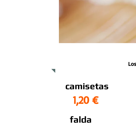
precios prendas
Los
camisetas
1,20 €
falda