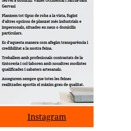
Servei a domicili: Vallés Occidental i Sarrià-Sant
Gervasi
Planxem tot tipus de roba a la vista, fugint
d'altres opcions de planxat més industrials e
impersonals, situades en naus o domicilis
particulars.
Es d'aquesta manera com afegim transparència i
credibilitat a la nostra feina.
Treballem amb profesionals contrastats de la
tintoreria i col·laboren amb nosaltres modistes
qualificades i sabaters artesanals.
Assegurem sempre que totes les feines
realitzades aportin el màxim grau de qualitat.
Instagram